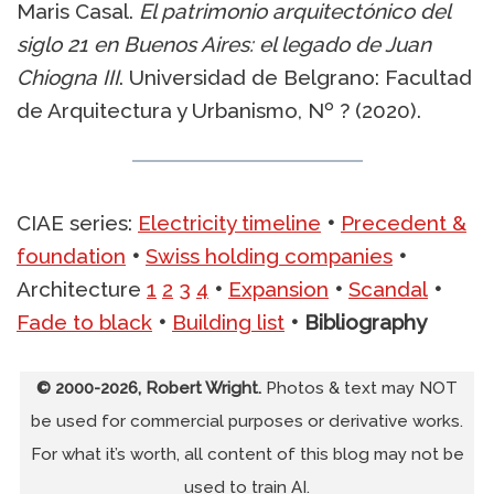
Maris Casal.
El patrimonio arquitectónico del
siglo 21 en Buenos Aires: el legado de Juan
Chiogna
III
. Universidad de Belgrano: Facultad
de Arquitectura y Urbanismo, Nº ? (2020).
CIAE series:
Electricity timeline
•
Precedent &
foundation
•
Swiss holding companies
•
Architecture
1
2
3
4
•
Expansion
•
Scandal
•
Fade to black
•
Building list
•
Bibliography
© 2000-2026, Robert Wright.
Photos & text may NOT
be used for commercial purposes or derivative works.
For what it’s worth, all content of this blog may not be
used to train AI.